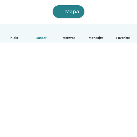
Mapa
Inicio
Buscar
Reservas
Mensajes
Favoritos
Español
Cómo funciona
Ayuda
Términos y Privacidad
Precios
Datos de la empresa
Babysits para Empresas
Normas de la comunidad