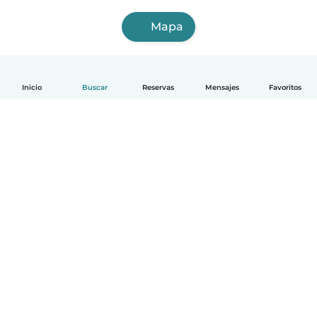
Mapa
Inicio
Buscar
Reservas
Mensajes
Favoritos
Español
Cómo funciona
Ayuda
Términos y Privacidad
Precios
Datos de la empresa
Babysits para Empresas
Normas de la comunidad