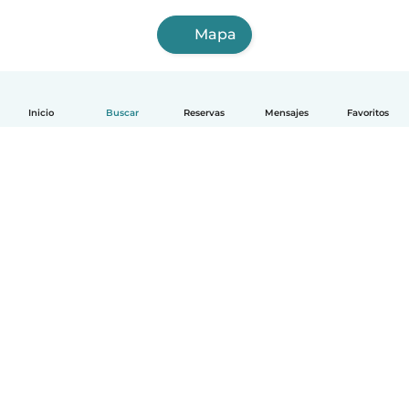
Mapa
Inicio
Buscar
Reservas
Mensajes
Favoritos
Español
Cómo funciona
Ayuda
Términos y Privacidad
Precios
Datos de la empresa
Babysits para Empresas
Normas de la comunidad