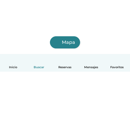
Mapa
Inicio
Buscar
Reservas
Mensajes
Favoritos
Español
Cómo funciona
Ayuda
Términos y Privacidad
Precios
Datos de la empresa