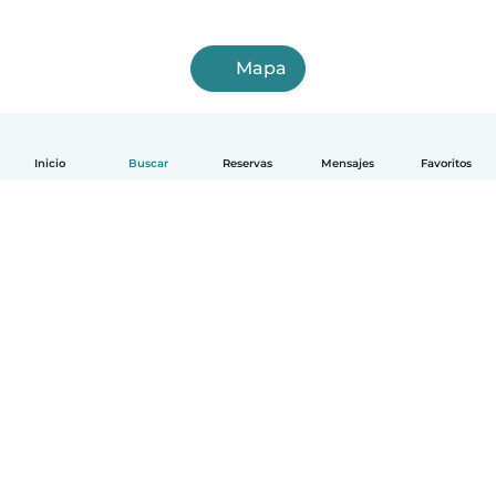
Mapa
Inicio
Buscar
Reservas
Mensajes
Favoritos
Español
Cómo funciona
Ayuda
Términos y Privacidad
Precios
Datos de la empresa
Babysits para Empresas
Normas de la comunidad