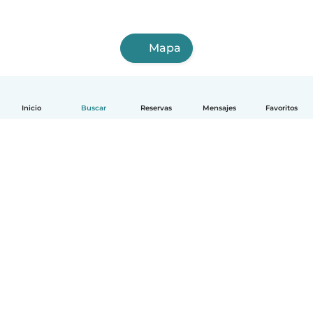
Mapa
Inicio
Buscar
Reservas
Mensajes
Favoritos
Español
Cómo funciona
Ayuda
Términos y Privacidad
Precios
Datos de la empresa
Babysits para Empresas
Normas de la comunidad