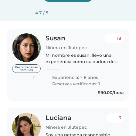
4.7 / 5
Susan
18
Niñera en Jiutepec
Mi nombre es susan, llevo una
experiencia como cuidadora de
menores 7 años y contando.
Favorito de las
familias
Desde preparatoria curse
Experiencia: > 8 años
(1)
puericultura y cursos de
Reservas verificadas: 1
primeros auxilios, e laborado en
$90.00/hora
diversas instituciones..
Luciana
3
Niñera en Jiutepec
Soy una persona responsable,