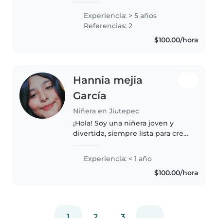
continua en el cuidado infantil
desde etapa de lactancia hasta
Experiencia: > 5 años
edad escolar. He acompañado el
Referencias: 2
desarrollo de varios niños a..
$100.00/hora
Hannia mejia
García
Niñera en Jiutepec
¡Hola! Soy una niñera joven y
divertida, siempre lista para crear
momentos especiales con los
más pequeños. Aunque no
Experiencia: < 1 año
tengo experiencia formal, estoy
$100.00/hora
certificada en primeros auxilios..
1
2
3