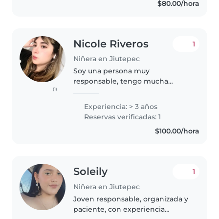
$80.00/hora
español e inglés y me siento
cómoda..
Nicole Riveros
1
Niñera en Jiutepec
Soy una persona muy
responsable, tengo mucha
(1)
paciencia, me considero una
persona muy alegre y creativa
Experiencia: > 3 años
Reservas verificadas: 1
$100.00/hora
Soleily
1
Niñera en Jiutepec
Joven responsable, organizada y
paciente, con experiencia