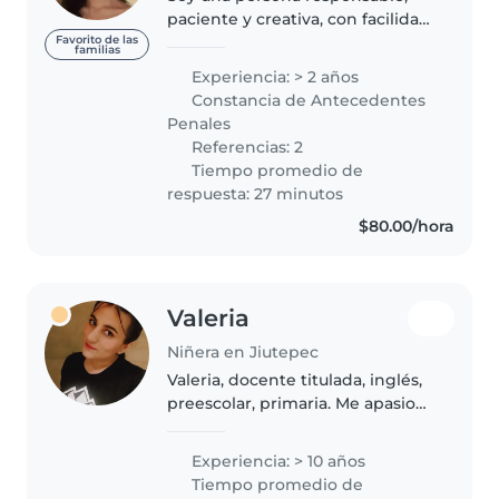
paciente y creativa, con facilidad
para conectar emocionalmente
Favorito de las
familias
con los niños. Me considero
Experiencia: > 2 años
organizada y cuidadosa en cada
Constancia de Antecedentes
actividad que realizo,
Penales
procurando..
Referencias: 2
Tiempo promedio de
respuesta: 27 minutos
$80.00/hora
Valeria
Niñera en Jiutepec
Valeria, docente titulada, inglés,
preescolar, primaria. Me apasiona
mi labor, cuento con experiencia
al cuidado de niños de 3 meses a
Experiencia: > 10 años
12 años. Conocimiento de
Tiempo promedio de
primeros auxilios.