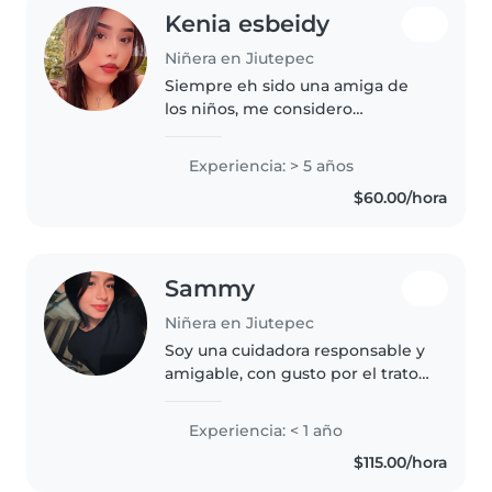
Kenia esbeidy
Niñera en Jiutepec
Siempre eh sido una amiga de
los niños, me considero
responsable, creativa, empatica,
con actitud positiva, una buena
Experiencia: > 5 años
escucha activa, que siempre trata
$60.00/hora
de poner por delante a los
demás,..
Sammy
Niñera en Jiutepec
Soy una cuidadora responsable y
amigable, con gusto por el trato
con bebés y niños pequeños.
Disfruto leyendo, haciendo
Experiencia: < 1 año
manualidades y jugando con
$115.00/hora
ellos. Me encantan las mascotas
y..