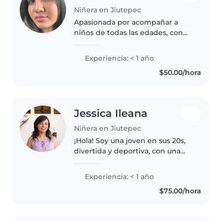
Niñera en Jiutepec
Apasionada por acompañar a
niños de todas las edades, con
paciencia y creatividad para
hacer cada encuentro especial.
Experiencia: < 1 año
Cuento con formación en
$50.00/hora
primeros auxilios y aptitudes
para niños..
Jessica Ileana
Niñera en Jiutepec
¡Hola! Soy una joven en sus 20s,
divertida y deportiva, con una
Licenciatura en Psicología.
Aunque soy nueva en el cuidado
Experiencia: < 1 año
de niños, tengo experiencia con
$75.00/hora
niños en edad preescolar..