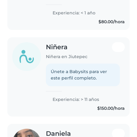
Actualmente soy estudiante de
Psicología, lo que me brinda
Experiencia: < 1 año
herramientas valiosas para
$80.00/hora
comprender el desarrollo y las
emociones infantiles...
Niñera
Niñera en Jiutepec
Únete a Babysits para ver
este perfil completo.
Experiencia: > 11 años
$150.00/hora
Daniela