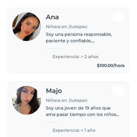
Ana
Niñera en Jiutepec
Soy una persona responsable,
paciente y confiable,
comprometida con brindar un
cuidado seguro, cariñoso y de
Experiencia: > 2 años
calidad. Mi prioridad es que los
$100.00/hora
niños se sientan felices,
protegidos y..
Majo
Niñera en Jiutepec
Soy una joven de 19 años que
ama pasar tiempo con los niños.
Aunque no tengo experiencia
previa como niñera, soy muy
Experiencia: < 1 año
creativa y divertida. Hablo