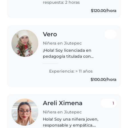
respuesta: 2 horas
$120.00/hora
Vero
Niñera en Jiutepec
¡Hola! Soy licenciada en
pedagogía titulada con
certificación eco435 y
diplomados inherentes al área
Experiencia: > 11 años
educativa, responsable,
$100.00/hora
deportiva y paciente con más de
una década de experiencia..
Areli Ximena
1
Niñera en Jiutepec
Hola! Soy una niñera joven,
responsable y empática.