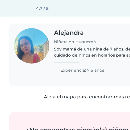
4.7 / 5
Alejandra
Niñera en Hunucmá
Soy mamá de una niña de 7 años, de
cuidado de niños en horarios para a
trabajadores Cuido de ellos con jueg
sobre todo responsabilidad
Experiencia: > 6 años
Aleja el mapa para encontrar más re
¿No encuentras ningún(a) niñera