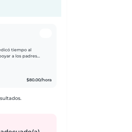
dicó tiempo al
poyar a los padres
os actividades y
$80.00/hora
sultados.
 adecuado(a)