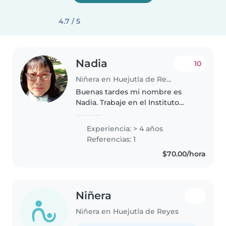
4.7 / 5
Nadia
10
Niñera en Huejutla de Reyes
Buenas tardes mi nombre es
Nadia. Trabaje en el Instituto
Hidalguense de las Mujeres
durante cuatro años, durante los
Experiencia: > 4 años
cuales imparti terapia psicológica
Referencias: 1
en modalidad de juego a niñas..
$70.00/hora
Niñera
Niñera en Huejutla de Reyes