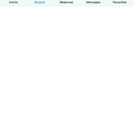
Inicio
Buscar
Reservas
Mensajes
Favoritos
Español
Cómo funciona
Ayuda
Términos y Privacidad
Precios
Datos de la empresa
Babysits para Empresas
Normas de la comunidad
© Babysits B.V.