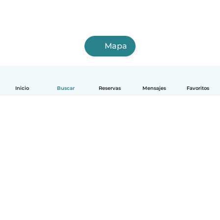
Mapa
Inicio
Buscar
Reservas
Mensajes
Favoritos
Español
Cómo funciona
Ayuda
Términos y Privacidad
Precios
Datos de la empresa
Babysits para Empresas
Normas de la comunidad