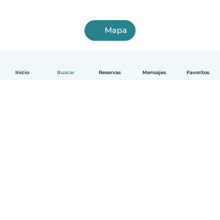
Mapa
Inicio
Buscar
Reservas
Mensajes
Favoritos
Español
Cómo funciona
Ayuda
Términos y Privacidad
Precios
Datos de la empresa
Babysits para Empresas
Normas de la comunidad