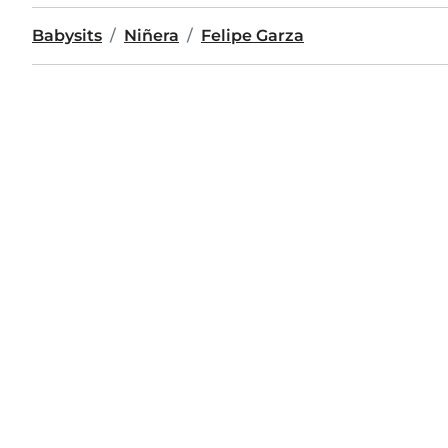
Babysits
Niñera
Felipe Garza