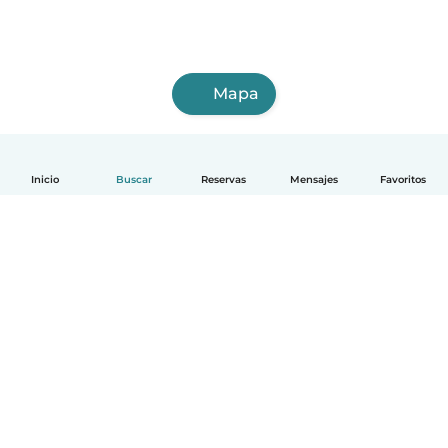
Mapa
Inicio
Buscar
Reservas
Mensajes
Favoritos
Español
Cómo funciona
Ayuda
Términos y Privacidad
Precios
Datos de la empresa
Babysits para Empresas
Normas de la comunidad