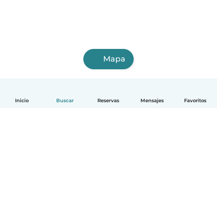
Mapa
Inicio
Buscar
Reservas
Mensajes
Favoritos
Español
Cómo funciona
Ayuda
Términos y Privacidad
Precios
Datos de la empresa