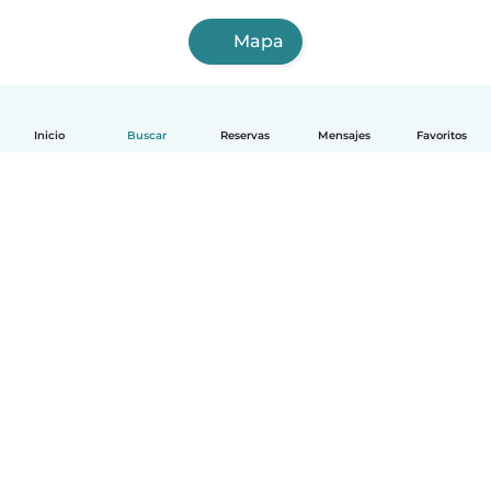
Mapa
Inicio
Buscar
Reservas
Mensajes
Favoritos
Español
Cómo funciona
Ayuda
Términos y Privacidad
Precios
Datos de la empresa
Babysits para Empresas
Normas de la comunidad