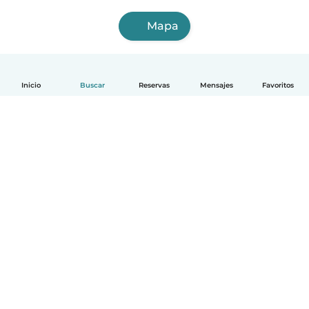
Mapa
Inicio
Buscar
Reservas
Mensajes
Favoritos
Español
Cómo funciona
Ayuda
Términos y Privacidad
Precios
Datos de la empresa
Babysits para Empresas
Normas de la comunidad