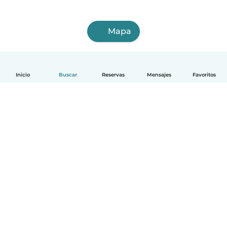
Mapa
Inicio
Buscar
Reservas
Mensajes
Favoritos
Español
Cómo funciona
Ayuda
Términos y Privacidad
Precios
Datos de la empresa
Babysits para Empresas
Normas de la comunidad