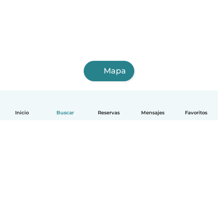
Mapa
Inicio
Buscar
Reservas
Mensajes
Favoritos
Español
Cómo funciona
Ayuda
Términos y Privacidad
Precios
Datos de la empresa