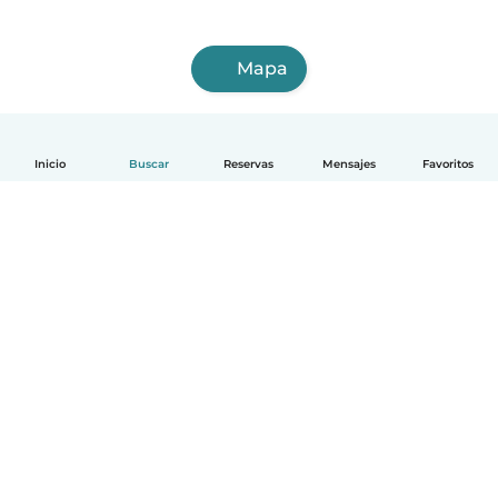
Mapa
Inicio
Buscar
Reservas
Mensajes
Favoritos
Español
Cómo funciona
Ayuda
Términos y Privacidad
Precios
Datos de la empresa
Babysits para Empresas
Normas de la comunidad