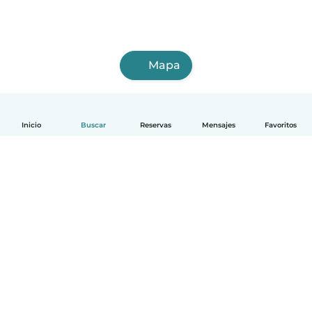
Mapa
Inicio
Buscar
Reservas
Mensajes
Favoritos
Español
Cómo funciona
Ayuda
Términos y Privacidad
Precios
Datos de la empresa
Babysits para Empresas
Normas de la comunidad