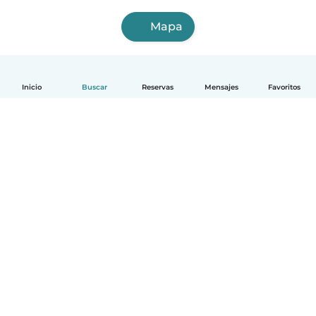
Mapa
Inicio
Buscar
Reservas
Mensajes
Favoritos
Español
Cómo funciona
Ayuda
Términos y Privacidad
Precios
Datos de la empresa
Babysits para Empresas
Normas de la comunidad