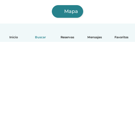
Mapa
Inicio
Buscar
Reservas
Mensajes
Favoritos
Español
Cómo funciona
Ayuda
Términos y Privacidad
Precios
Datos de la empresa
Babysits para Empresas
Normas de la comunidad