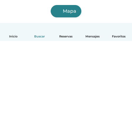
Mapa
Inicio
Buscar
Reservas
Mensajes
Favoritos
Español
Cómo funciona
Ayuda
Términos y Privacidad
Precios
Datos de la empresa
Babysits para Empresas
Normas de la comunidad