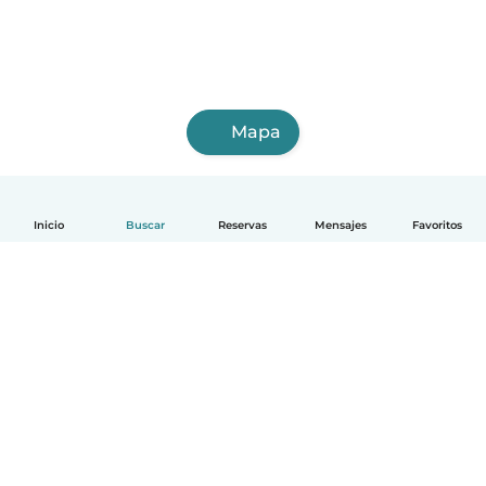
Mapa
Inicio
Buscar
Reservas
Mensajes
Favoritos
Español
Cómo funciona
Ayuda
Términos y Privacidad
Precios
Datos de la empresa