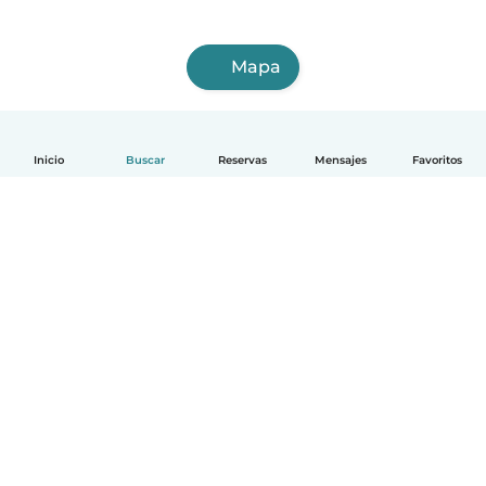
Mapa
Inicio
Buscar
Reservas
Mensajes
Favoritos
Español
Cómo funciona
Ayuda
Términos y Privacidad
Precios
Datos de la empresa
Babysits para Empresas
Normas de la comunidad