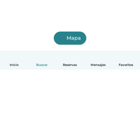
Mapa
Inicio
Buscar
Reservas
Mensajes
Favoritos
Español
Cómo funciona
Ayuda
Términos y Privacidad
Precios
Datos de la empresa