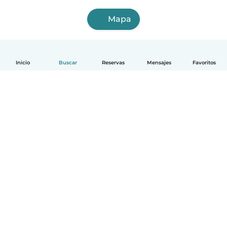
Mapa
Inicio
Buscar
Reservas
Mensajes
Favoritos
Español
Cómo funciona
Ayuda
Términos y Privacidad
Precios
Datos de la empresa
Babysits para Empresas
Normas de la comunidad