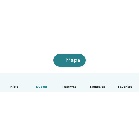
Mapa
Inicio
Buscar
Reservas
Mensajes
Favoritos
Español
Cómo funciona
Ayuda
Términos y Privacidad