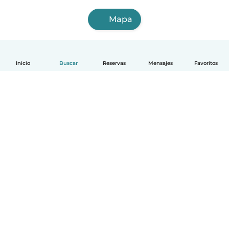
Mapa
Inicio
Buscar
Reservas
Mensajes
Favoritos
Español
Cómo funciona
Ayuda
Términos y Privacidad
Precios
Datos de la empresa
Babysits para Empresas
Normas de la comunidad