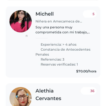
Michell
5
Niñera en Amecameca de Juárez
Soy una persona muy
comprometida con mi trabajo,
(1)
puntual, paciente y responsable.
Tengo experiencia con niños
Experiencia: > 4 años
desde 2 años en adelante , no
Constancia de Antecedentes
tengo ningun problema en
Penales
apoyar a tareas..
Referencias: 3
Reservas verificadas: 1
$70.00/hora
Alethia
36
Cervantes