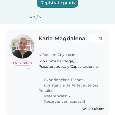
Regístrate gratis
4.7 / 5
Karla Magdalena
13
Niñera en Coyoacán
Soy Comunicóloga,
Supersitter
Psicoterapeuta y Capacitadora en
(3)
Desarrollo Humano y Valores, por
lo que sin lugar a dudas contarás
Experiencia: > 11 años
con alguien muy profesional,
Constancia de Antecedentes
responsable y honesta. Me gusta
Penales
hacer..
Referencias: 3
Reservas verificadas: 3
$195.00/hora