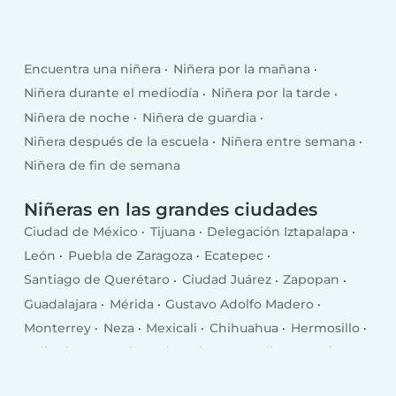
Encuentra una niñera
Niñera por la mañana
Niñera durante el mediodía
Niñera por la tarde
Niñera de noche
Niñera de guardia
Niñera después de la escuela
Niñera entre semana
Niñera de fin de semana
Niñeras en las grandes ciudades
Ciudad de México
Tijuana
Delegación Iztapalapa
León
Puebla de Zaragoza
Ecatepec
Santiago de Querétaro
Ciudad Juárez
Zapopan
Guadalajara
Mérida
Gustavo Adolfo Madero
Monterrey
Neza
Mexicali
Chihuahua
Hermosillo
Culiacán
Naucalpan de Juárez
Morelia
Torreón
San Luis Potosí
Aguascalientes
Saltillo
Guadalupe