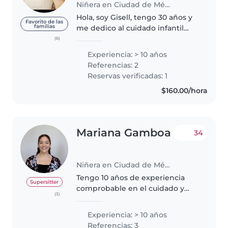
Niñera en Ciudad de México
Hola, soy Gisell, tengo 30 años y
Favorito de las
familias
me dedico al cuidado infantil
desde el amor, el respeto y una
(6)
verdadera vocación 💛 Cuento
Experiencia: > 10 años
con más de 10 años de
Referencias: 2
experiencia acompañando a
Reservas verificadas: 1
bebés desde..
$160.00/hora
Mariana Gamboa
34
Niñera en Ciudad de México
Tengo 10 años de experiencia
Supersitter
comprobable en el cuidado y
(3)
desarrollo infantil, además de
referencias de muchas familias
Experiencia: > 10 años
extranjeras y mexicanas. Estudié
Referencias: 3