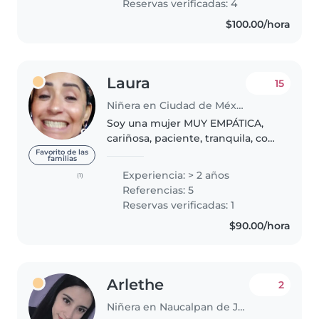
Reservas verificadas: 4
paciente,..
$100.00/hora
Laura
15
Niñera en Ciudad de México
Soy una mujer MUY EMPÁTICA,
cariñosa, paciente, tranquila, con
valores, principios, sin vicios, muy
Favorito de las
familias
responsable, dedicada, limpia,
Experiencia: > 2 años
(1)
ordenada, trabajadora, talentosa,
Referencias: 5
con un gran amor..
Reservas verificadas: 1
$90.00/hora
Arlethe
2
Niñera en Naucalpan de Juárez