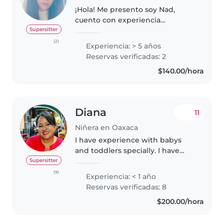
¡Hola! Me presento soy Nad,
cuento con experiencia
Cuidando niños y bebes en el
Supersitter
extranjero, claro que tambien
(2)
Experiencia: > 5 años
me toco cuidar a mis sobrinas,
Reservas verificadas: 2
amo las mascotas, actualemente
$140.00/hora
tengo un..
Diana
11
Niñera en Oaxaca
I have experience with babys
and toddlers specially. I have
time availability since my two
Supersitter
daughthers are grown up. I
(9)
Experiencia: < 1 año
consider that my best qualities
Reservas verificadas: 8
are to be caring, patient and..
$200.00/hora