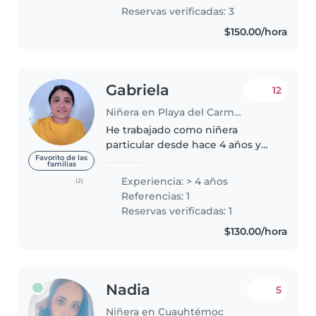
la carrera de psicología y me..
Reservas verificadas: 3
$150.00/hora
Gabriela
12
Niñera en Playa del Carmen
He trabajado como niñera
particular desde hace 4 años y
formo parte de un equipo de
Favorito de las
familias
trabajo dentro de una agencia
Experiencia: > 4 años
(2)
de niñera𝗌 𝖺𝗊𝗎𝗂 𝖾𝗇 𝗅𝖺 𝖱𝗂𝗏𝗂𝖾𝗋𝖺
Referencias: 1
𝗆𝖺𝗒𝖺. Como persona soy
Reservas verificadas: 1
responsable,..
$130.00/hora
Nadia
5
Niñera en Cuauhtémoc