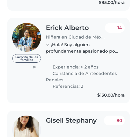
$95.00/hora
Erick Alberto
14
Niñera en Ciudad de México
✨ ¡Hola! Soy alguien
profundamente apasionado por
acompañar la infancia con
Favorito de las
familias
respeto, amor y presencia.
Experiencia: > 2 años
(1)
Desde la mirada de la pedagogía
Constancia de Antecedentes
Waldorf y el yoga para niños,
Penales
creo espacios donde..
Referencias: 2
$130.00/hora
Gisell Stephany
80