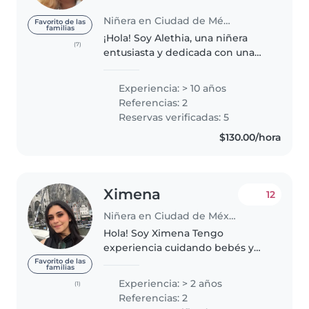
Niñera en Ciudad de México
Favorito de las
familias
¡Hola! Soy Alethia, una niñera
(7)
entusiasta y dedicada con una
pasión por el cuidado infantil.
Disfruto involucrando a los niños
Experiencia: > 10 años
en actividades creativas y
Referencias: 2
educativas, como manualidades,..
Reservas verificadas: 5
$130.00/hora
Ximena
12
Niñera en Ciudad de México
Hola! Soy Ximena Tengo
experiencia cuidando bebés y
niños pequeños, y disfruto
Favorito de las
familias
mucho acompañarlos en sus
Experiencia: > 2 años
(1)
primeras etapas de aprendizaje y
Referencias: 2
juego. Me considero una persona