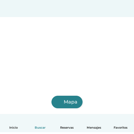
Acapulco
Tlanepantla de baz
Cancún
Coyoacán
Santa María Chimalhuacán
Tuxtla Gtz
Reynosa
Tlaquepaque
Delegación Tlalpan
Cuauhtémoc
Victoria de Durango
Toluca de Lerdo
Adolfo López Mateos
Cuautitlán Izcalli
Ciudad Apodaca
Mapa
Inicio
Buscar
Reservas
Mensajes
Favoritos