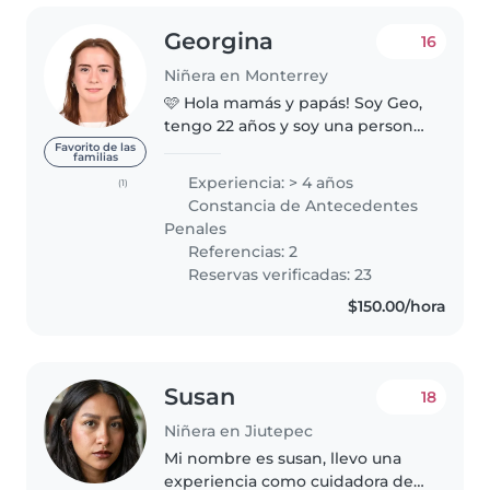
Georgina
16
Niñera en Monterrey
🩷 Hola mamás y papás! Soy Geo,
tengo 22 años y soy una persona
responsable, paciente y cariñosa.
Favorito de las
familias
Disfruto mucho convivir con
Experiencia: > 4 años
(1)
niños y crear un ambiente
Constancia de Antecedentes
donde se sientan seguros,
Penales
felices..
Referencias: 2
Reservas verificadas: 23
$150.00/hora
Susan
18
Niñera en Jiutepec
Mi nombre es susan, llevo una
experiencia como cuidadora de